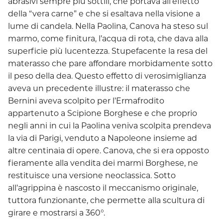
abrasivi sempre più sottili, che portava all’effetto
della “vera carne” e che si esaltava nella visione a
lume di candela. Nella Paolina, Canova ha steso sul
marmo, come finitura, l’acqua di rota, che dava alla
superficie più lucentezza. Stupefacente la resa del
materasso che pare affondare morbidamente sotto
il peso della dea. Questo effetto di verosimiglianza
aveva un precedente illustre: il materasso che
Bernini aveva scolpito per l’Ermafrodito
appartenuto a Scipione Borghese e che proprio
negli anni in cui la Paolina veniva scolpita prendeva
la via di Parigi, venduto a Napoleone insieme ad
altre centinaia di opere. Canova, che si era opposto
fieramente alla vendita dei marmi Borghese, ne
restituisce una versione neoclassica. Sotto
all’agrippina è nascosto il meccanismo originale,
tuttora funzionante, che permette alla scultura di
girare e mostrarsi a 360°.